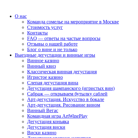
О нас
Команда сомелье на мероприятие в Москве
Стоимость услуг
Контакты
FAQ — ответы на частые вопросы
Отзывы о нашей работе
Блог о вине и не только
Выездные дегустации и винные игры
Винное казино
Винный квиз
Классическая винная дегустация
Игристое казино
Слепая дегустация вина
Дегустация шампанского (игристых вин)
Сабраж — открываем бутылку саблей
Арт-дегустация. Искусство в бокале
Арт-дегустация. Рисование вином
Винный Вегас
Командная игра ArtWinePlay
Дегустация коньяка
Дегустация виски
Виски казино