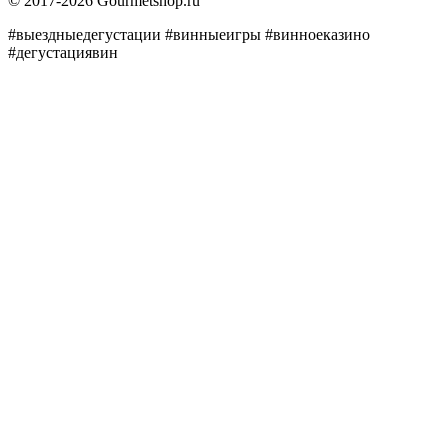
© 2017-2026 Gourmetshop.ru
#выездныедегустации
#винныеигры
#винноеказино
#дегустациявин