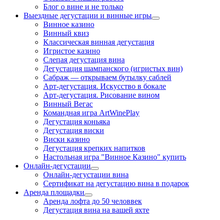
Блог о вине и не только
Выездные дегустации и винные игры
Винное казино
Винный квиз
Классическая винная дегустация
Игристое казино
Слепая дегустация вина
Дегустация шампанского (игристых вин)
Сабраж — открываем бутылку саблей
Арт-дегустация. Искусство в бокале
Арт-дегустация. Рисование вином
Винный Вегас
Командная игра ArtWinePlay
Дегустация коньяка
Дегустация виски
Виски казино
Дегустация крепких напитков
Настольная игра "Винное Казино" купить
Онлайн-дегустации
Онлайн-дегустации вина
Сертификат на дегустацию вина в подарок
Аренда площадки
Аренда лофта до 50 человвек
Дегустация вина на вашей яхте