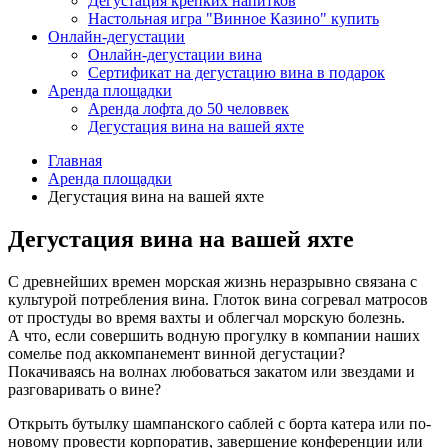
Дегустация крепких напитков
Настольная игра "Винное Казино" купить
Онлайн-дегустации
Онлайн-дегустации вина
Сертификат на дегустацию вина в подарок
Аренда площадки
Аренда лофта до 50 человвек
Дегустация вина на вашей яхте
Главная
Аренда площадки
Дегустация вина на вашей яхте
Дегустация вина на вашей яхте
С древнейших времен морская жизнь неразрывно связана с
культурой потребления вина. Глоток вина согревал матросов
от простуды во время вахты и облегчал морскую болезнь.
А что, если совершить водную прогулку в компании наших
сомелье под аккомпанемент винной дегустации?
Покачиваясь на волнах любоваться закатом или звездами и
разговаривать о вине?
Открыть бутылку шампанского саблей с борта катера или по-
новому провести корпоратив, завершение конференции или