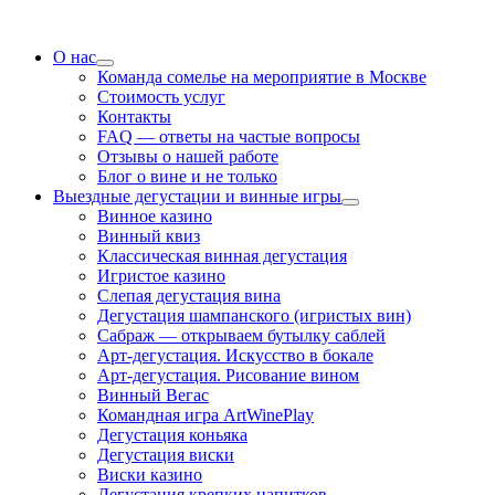
О нас
Команда сомелье на мероприятие в Москве
Стоимость услуг
Контакты
FAQ — ответы на частые вопросы
Отзывы о нашей работе
Блог о вине и не только
Выездные дегустации и винные игры
Винное казино
Винный квиз
Классическая винная дегустация
Игристое казино
Слепая дегустация вина
Дегустация шампанского (игристых вин)
Сабраж — открываем бутылку саблей
Арт-дегустация. Искусство в бокале
Арт-дегустация. Рисование вином
Винный Вегас
Командная игра ArtWinePlay
Дегустация коньяка
Дегустация виски
Виски казино
Дегустация крепких напитков