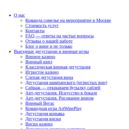
О нас
Команда сомелье на мероприятие в Москве
Стоимость услуг
Контакты
FAQ — ответы на частые вопросы
Отзывы о нашей работе
Блог о вине и не только
Выездные дегустации и винные игры
Винное казино
Винный квиз
Классическая винная дегустация
Игристое казино
Слепая дегустация вина
Дегустация шампанского (игристых вин)
Сабраж — открываем бутылку саблей
Арт-дегустация. Искусство в бокале
Арт-дегустация. Рисование вином
Винный Вегас
Командная игра ArtWinePlay
Дегустация коньяка
Дегустация виски
Виски казино