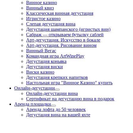
Винное казино
Винный квиз
Классическая винная дегустация
Игристое казино
Слепая дегустация вина
Дегустация шампанского (игристых вин)
Сабраж — открываем бутылку саблей
Арт-дегустация. Искусство в бокале
Арт-дегустация. Рисование вином
Винный Вегас
Командная игра ArtWinePlay
Дегустация коньяка
Дегустация виски
Виски казино
Дегустация крепких напитков
Настольная игра "Винное Казино" купить
Онлайн-дегустации
Онлайн-дегустации вина
Сертификат на дегустацию вина в подарок
Аренда площадки
Аренда лофта до 50 человвек
Дегустация вина на вашей яхте