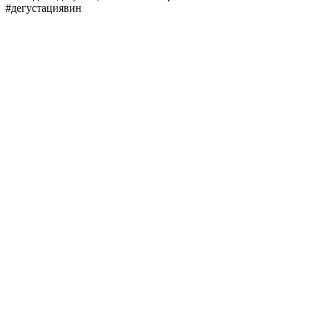
#дегустациявин