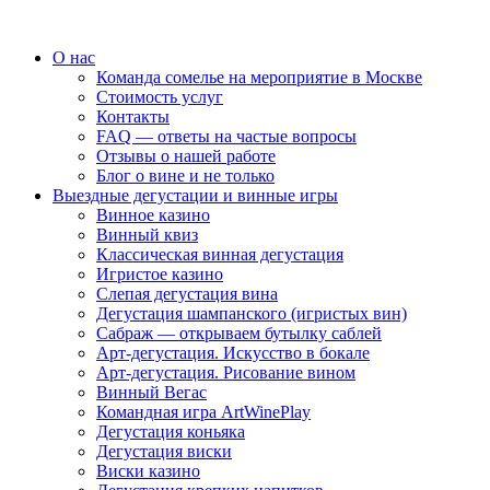
О нас
Команда сомелье на мероприятие в Москве
Стоимость услуг
Контакты
FAQ — ответы на частые вопросы
Отзывы о нашей работе
Блог о вине и не только
Выездные дегустации и винные игры
Винное казино
Винный квиз
Классическая винная дегустация
Игристое казино
Слепая дегустация вина
Дегустация шампанского (игристых вин)
Сабраж — открываем бутылку саблей
Арт-дегустация. Искусство в бокале
Арт-дегустация. Рисование вином
Винный Вегас
Командная игра ArtWinePlay
Дегустация коньяка
Дегустация виски
Виски казино